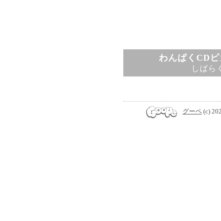
わんぱくCD
しばら
グーペ
(c) 20